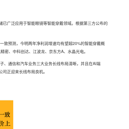
存储已广泛应用于智能眼镜等智能穿戴领域。根据第三方公布的
致预测，今明两年净利润增速均有望超20%的智能穿戴概
讯精密、中科创达、江波龙、京东方A、水晶光电。
费电子、通信和汽车业务三大业务长线布局清晰，并且在AI端
，公司正迎来长线布局良机。