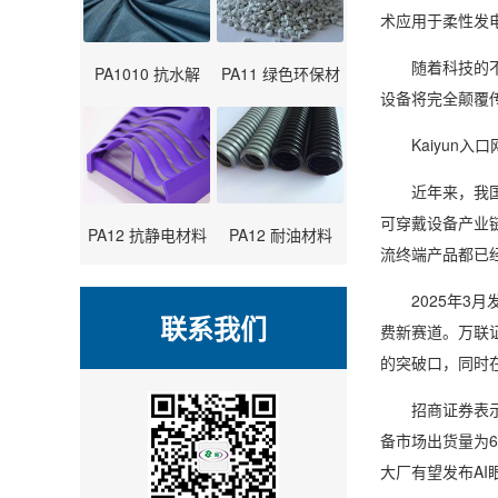
术应用于柔性发
随着科技的不断
PA1010 抗水解
PA11 绿色环保材
设备将完全颠覆
Kaiyun入
近年来，我国高
可穿戴设备产业
PA12 抗静电材料
PA12 耐油材料
流终端产品都已经
2025年3月
联系我们
费新赛道。万联
的突破口，同时
招商证券表示，全
备市场出货量为6
大厂有望发布A