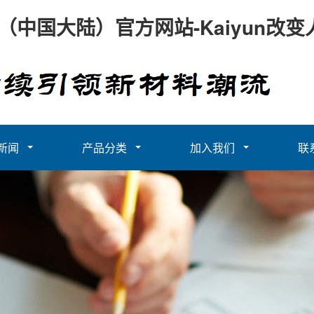
un（中国大陆）官方网站-Kaiyun改
新闻
产品分类
加入我们
联