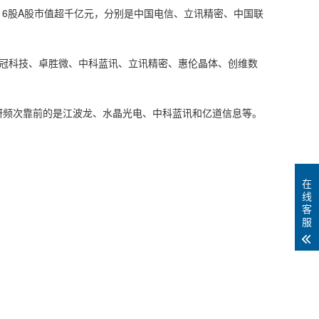
。6股A股市值超千亿元，分别是中国电信、立讯精密、中国联
康冠科技、卓胜微、中科蓝讯、立讯精密、惠伦晶体、创维数
研频次靠前的是江波龙、水晶光电、中科蓝讯和亿道信息等。
在
线
客
服