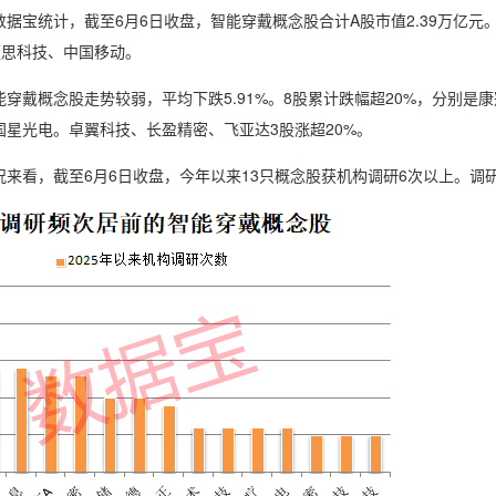
宝统计，截至6月6日收盘，智能穿戴概念股合计A股市值2.39万亿元
蓝思科技、中国移动。
戴概念股走势较弱，平均下跌5.91%。8股累计跌幅超20%，分别是
国星光电。卓翼科技、长盈精密、飞亚达3股涨超20%。
看，截至6月6日收盘，今年以来13只概念股获机构调研6次以上。调