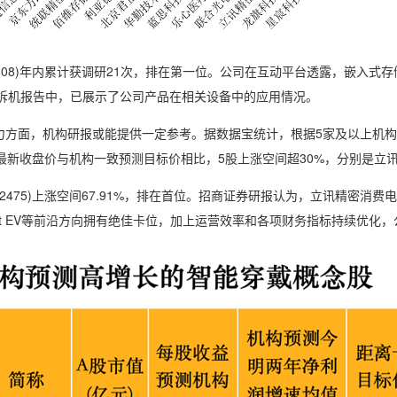
308)年内累计获调研21次，排在第一位。公司在互动平台透露，嵌入式
眼镜拆机报告中，已展示了公司产品在相关设备中的应用情况。
面，机构研报或能提供一定参考。据数据宝统计，根据5家及以上机构一
以最新收盘价与机构一致预测目标价相比，5股上涨空间超30%，分别是立
475)上涨空间67.91%，排在首位。招商证券研报认为，立讯精密消
rt EV等前沿方向拥有绝佳卡位，加上运营效率和各项财务指标持续优化