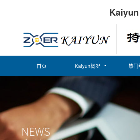
Kaiy
首页
Kaiyun概况
热门