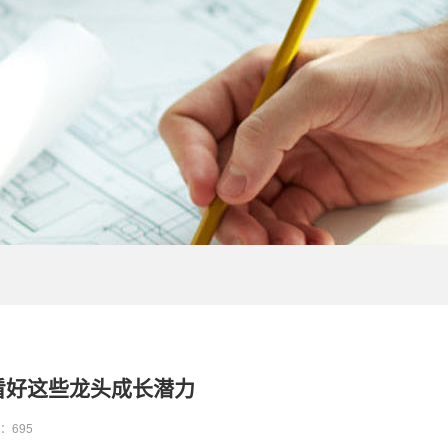
看好这些龙头成长潜力
：
695